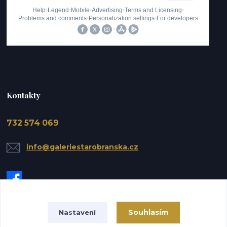
Kontakty
732 574 069
info@galeriestarobranska.cz
Souhlasím
Nastavení
Upravit sběr cookies.