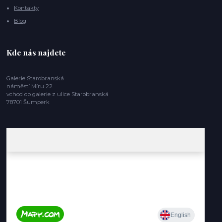
Kontakty
Blog
Kde nás najdete
Galerie Starobranská
náměstí Míru 22
vchod do galerie z ulice Starobranská
78701 Šumperk