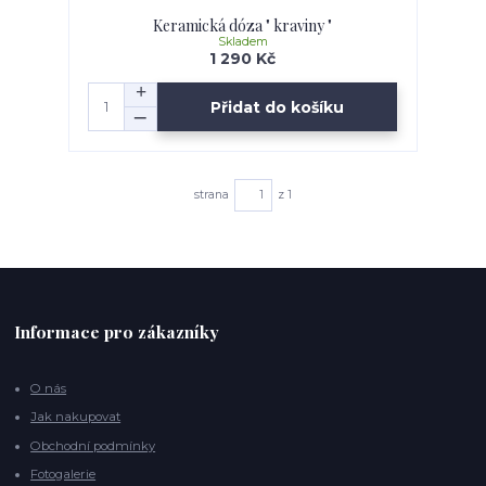
Keramická dóza " kraviny "
Skladem
1 290 Kč
Přidat do košíku
strana
z 1
Informace pro zákazníky
O nás
Jak nakupovat
Obchodní podmínky
Fotogalerie