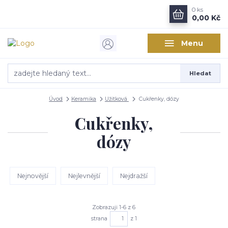
0
ks
0,00 Kč
Menu
Hledat
Úvod
Keramika
Užitková
Cukřenky, dózy
Cukřenky,
dózy
Nejnovější
Nejlevnější
Nejdražší
Zobrazuji 1-6 z 6
strana
z 1