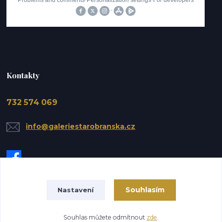
Kontakty
732 574 069
info@galeriestarobranska.cz
Souhlasím
Nastavení
Upravit sběr cookies.
Souhlas můžete odmítnout
zde
.