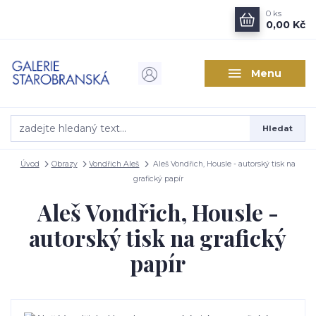
0
ks
0,00 Kč
Menu
Hledat
Úvod
Obrazy
Vondřich Aleš
Aleš Vondřich, Housle - autorský tisk na
grafický papír
Aleš Vondřich, Housle -
autorský tisk na grafický
papír