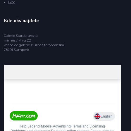
Blog
Kde nás najdete
Galerie Starobranská
náměstí Míru 22
vchod do galerie z ulice Starobranská
78701 Šumperk