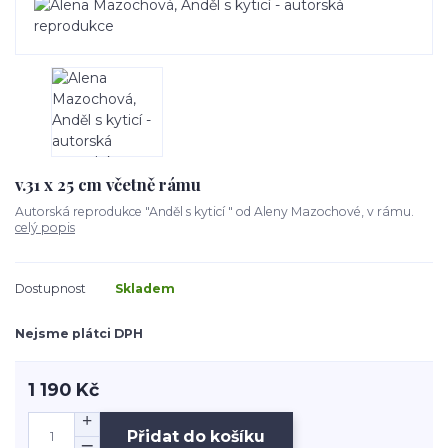
v.31 x 25 cm včetně rámu
Autorská reprodukce "Anděl s kyticí " od Aleny Mazochové, v rámu.
celý popis
Dostupnost
Skladem
Nejsme plátci DPH
1 190 Kč
Přidat do košíku