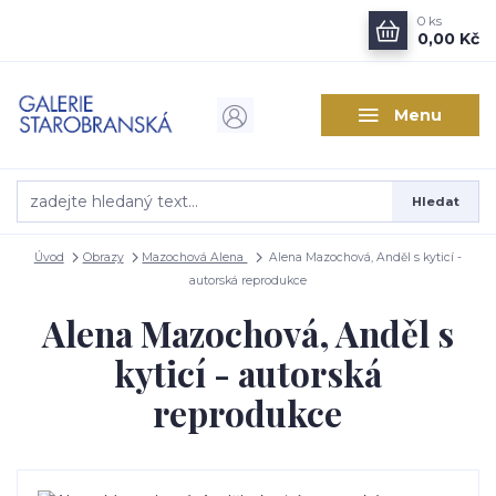
0
ks
0,00 Kč
Menu
Hledat
Úvod
Obrazy
Mazochová Alena
Alena Mazochová, Anděl s kyticí -
autorská reprodukce
Alena Mazochová, Anděl s
kyticí - autorská
reprodukce