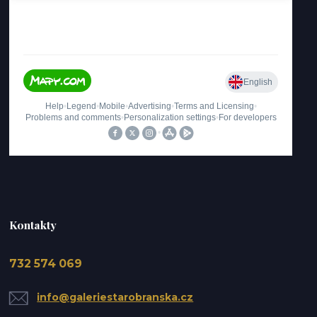
Kontakty
732 574 069
info@galeriestarobranska.cz