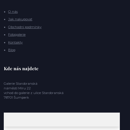
O nás
Jak nakupovat
Obchodní podmínky
Fotogalerie
Kontakty
Blog
Kde nás najdete
Galerie Starobranská
náměstí Míru 22
vchod do galerie z ulice Starobranská
78701 Šumperk