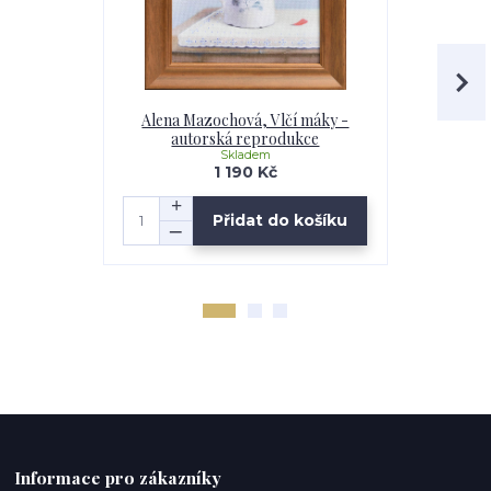
Alena Mazochová, Vlčí máky -
Alena 
autorská reprodukce
klobouku 
Skladem
1 190 Kč
Přidat do košíku
Informace pro zákazníky